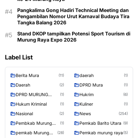
Pangkalima Gong Hadiri Technical Meeting dan
Pengambilan Nomor Urut Karnaval Budaya Tira
Tangka Balang 2026
Stand DKOP tampilkan Potensi Sport Tourism di
Murung Raya Expo 2026
Label List
Berita Mura
daerah
(11)
(1)
Daerah
DPRD Mura
(2)
(1)
DPRD MURUNG
Hukrim
(1)
(6)
RAYA
Hukum Kriminal
Kuliner
(1)
(1)
Nasional
News
(2)
(254)
Pembkab Murung
Pemkab Barito Utara
(1)
(9)
raya
pemkab Murung
Pemkab murung raya
(28)
(5)