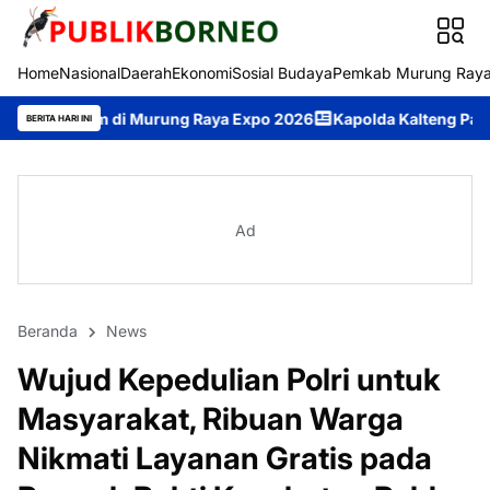
Home
Nasional
Daerah
Ekonomi
Sosial Budaya
Pemkab Murung Ray
Murung Raya Expo 2026
Kapolda Kalteng Paparkan Penanganan K
BERITA HARI INI
Ad
Beranda
News
Wujud Kepedulian Polri untuk
Masyarakat, Ribuan Warga
Nikmati Layanan Gratis pada