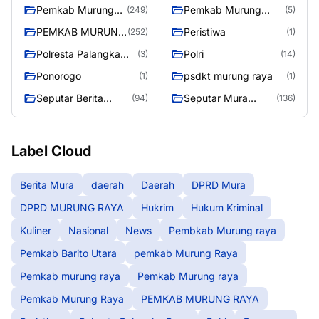
Raya
Pemkab Murung
Pemkab Murung
(249)
(5)
raya
Raya
PEMKAB MURUNG
Peristiwa
(252)
(1)
RAYA
Polresta Palangka
Polri
(3)
(14)
Raya
Ponorogo
psdkt murung raya
(1)
(1)
Seputar Berita
Seputar Mura
(94)
(136)
Murung Raya
Seasen 2
Label Cloud
Berita Mura
daerah
Daerah
DPRD Mura
DPRD MURUNG RAYA
Hukrim
Hukum Kriminal
Kuliner
Nasional
News
Pembkab Murung raya
Pemkab Barito Utara
pemkab Murung Raya
Pemkab murung raya
Pemkab Murung raya
Pemkab Murung Raya
PEMKAB MURUNG RAYA