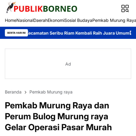
Home
Nasional
Daerah
Ekonomi
Sosial Budaya
Pemkab Murung Ray
matan Seribu Riam Kembali Raih Juara Umum
Cegah Premanisme, T
BERITA HARI INI
Ad
Beranda
Pemkab Murung raya
Pemkab Murung Raya dan
Perum Bulog Murung raya
Gelar Operasi Pasar Murah