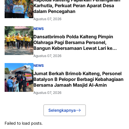
Karhutla, Perkuat Peran Aparat Desa
dalam Pencegahan
Agustus 07, 2026
NEWS
Dansatbrimob Polda Kalteng Pimpin
Olahraga Pagi Bersama Personel,
Bangun Kebersamaan Lewat Lari ke
Bukit Baranahu
Agustus 07, 2026
NEWS
Jumat Berkah Brimob Kalteng, Personel
Batalyon B Pelopor Berbagi Kebahagiaan
Bersama Jamaah Masjid Al-Amin
Agustus 07, 2026
Selengkapnya
Failed to load posts.