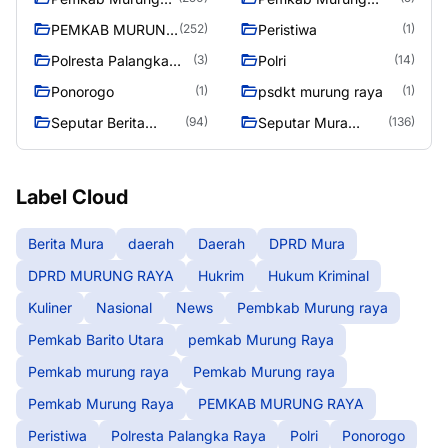
raya
Raya
PEMKAB MURUNG
Peristiwa
(252)
(1)
RAYA
Polresta Palangka
Polri
(3)
(14)
Raya
Ponorogo
psdkt murung raya
(1)
(1)
Seputar Berita
Seputar Mura
(94)
(136)
Murung Raya
Seasen 2
Label Cloud
Berita Mura
daerah
Daerah
DPRD Mura
DPRD MURUNG RAYA
Hukrim
Hukum Kriminal
Kuliner
Nasional
News
Pembkab Murung raya
Pemkab Barito Utara
pemkab Murung Raya
Pemkab murung raya
Pemkab Murung raya
Pemkab Murung Raya
PEMKAB MURUNG RAYA
Peristiwa
Polresta Palangka Raya
Polri
Ponorogo