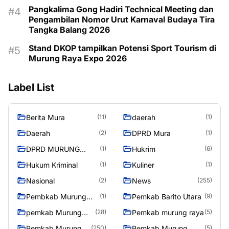
Pangkalima Gong Hadiri Technical Meeting dan
Pengambilan Nomor Urut Karnaval Budaya Tira
Tangka Balang 2026
Stand DKOP tampilkan Potensi Sport Tourism di
Murung Raya Expo 2026
Label List
Berita Mura
daerah
(11)
(1)
Daerah
DPRD Mura
(2)
(1)
DPRD MURUNG
Hukrim
(1)
(6)
RAYA
Hukum Kriminal
Kuliner
(1)
(1)
Nasional
News
(2)
(255)
Pembkab Murung
Pemkab Barito Utara
(1)
(9)
raya
pemkab Murung
Pemkab murung raya
(28)
(5)
Raya
Pemkab Murung
Pemkab Murung
(250)
(5)