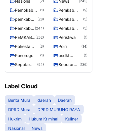
Nasional
News
(2)
(243)
Pembkab
Pemkab
(1)
(9)
Murung raya
Barito Utara
pemkab
Pemkab
(28)
(5)
Murung
murung raya
Pemkab
Pemkab
(244)
(5)
Raya
Murung
Murung
PEMKAB
Peristiwa
(252)
(1)
raya
Raya
MURUNG
Polresta
Polri
(3)
(14)
RAYA
Palangka
Ponorogo
psdkt
(1)
(1)
Raya
murung raya
Seputar
Seputar
(94)
(136)
Berita
Mura
Murung
Seasen 2
Raya
Label Cloud
Berita Mura
daerah
Daerah
DPRD Mura
DPRD MURUNG RAYA
Hukrim
Hukum Kriminal
Kuliner
Nasional
News