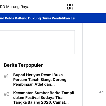
RD Murung Raya
ia Pendidikan Lewat Kapal Melek Huruf KP XVIII-1002 Di Pegatan
Berita Terpopuler
Bupati Heriyus Resmi Buka
Porcam Tanah Siang, Dorong
Pembinaan Atlet dan
Pengembangan Sport Tourism
Ad
Kecamatan Sumber Barito Tampil
dalam Festival Budaya Tira
Tangka Balang 2026, Camat