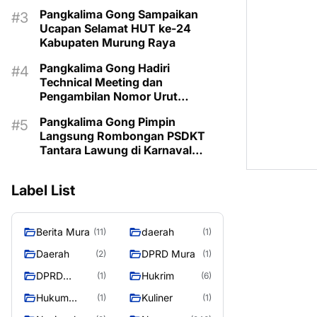
Pimpin Langsung Kontingen
Pangkalima Gong Sampaikan
Ucapan Selamat HUT ke-24
Kabupaten Murung Raya
Pangkalima Gong Hadiri
Technical Meeting dan
Pengambilan Nomor Urut
Karnaval Budaya Tira Tangka
Pangkalima Gong Pimpin
Balang 2026
Langsung Rombongan PSDKT
Tantara Lawung di Karnaval
Budaya HUT ke-24 Murung Raya
Label List
Berita Mura
daerah
(11)
(1)
Daerah
DPRD Mura
(2)
(1)
DPRD
Hukrim
(1)
(6)
MURUNG
Hukum
Kuliner
(1)
(1)
RAYA
Kriminal