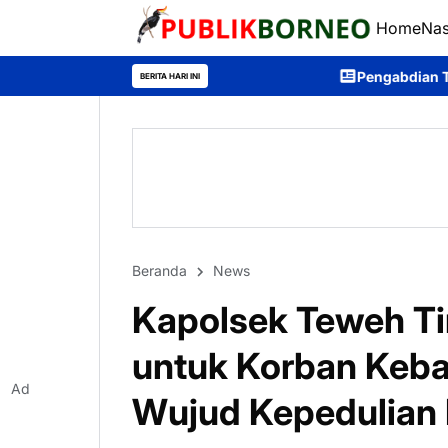
Home
Nas
Pengabdian Tanpa Batas, Purna Bhakti Per
BERITA HARI INI
Beranda
News
Kapolsek Teweh Ti
untuk Korban Kebak
Ad
Wujud Kepedulian 