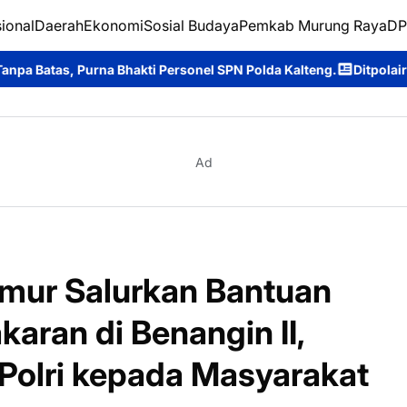
ional
Daerah
Ekonomi
Sosial Budaya
Pemkab Murung Raya
DP
sonel SPN Polda Kalteng.
Ditpolairud Polda Kalteng Dukung Dun
Ad
mur Salurkan Bantuan
aran di Benangin II,
Polri kepada Masyarakat