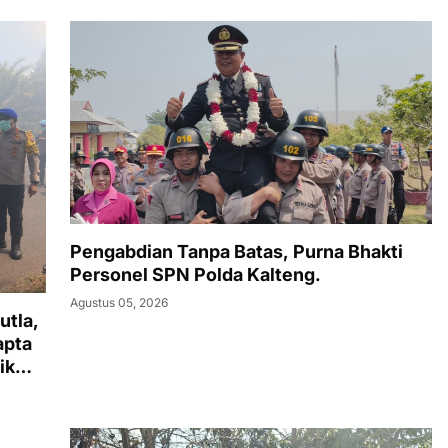
Pengabdian Tanpa Batas, Purna Bhakti
Personel SPN Polda Kalteng.
Agustus 05, 2026
utla,
apta
ik
Timur