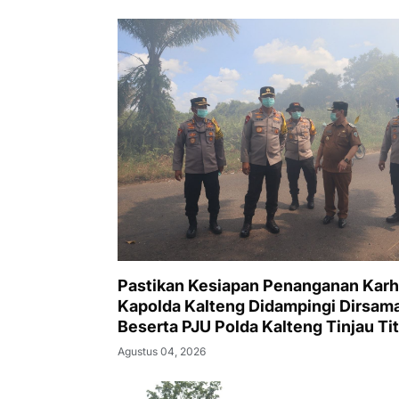
Pastikan Kesiapan Penanganan Karh
Kapolda Kalteng Didampingi Dirsam
Beserta PJU Polda Kalteng Tinjau Tit
Api dan Pos Satgas di Kotawaringin 
Agustus 04, 2026