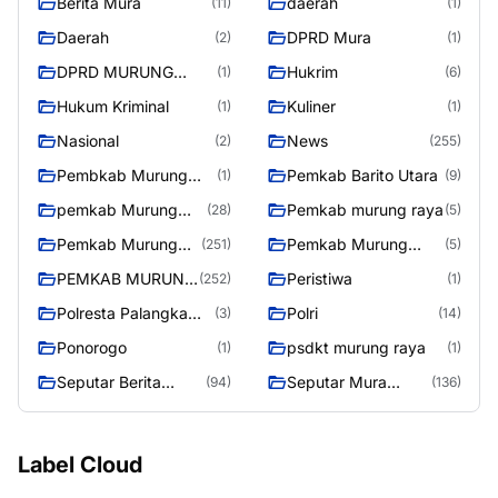
Berita Mura
daerah
(11)
(1)
Daerah
DPRD Mura
(2)
(1)
DPRD MURUNG
Hukrim
(1)
(6)
RAYA
Hukum Kriminal
Kuliner
(1)
(1)
Nasional
News
(2)
(255)
Pembkab Murung
Pemkab Barito Utara
(1)
(9)
raya
pemkab Murung
Pemkab murung raya
(28)
(5)
Raya
Pemkab Murung
Pemkab Murung
(251)
(5)
raya
Raya
PEMKAB MURUNG
Peristiwa
(252)
(1)
RAYA
Polresta Palangka
Polri
(3)
(14)
Raya
Ponorogo
psdkt murung raya
(1)
(1)
Seputar Berita
Seputar Mura
(94)
(136)
Murung Raya
Seasen 2
Label Cloud