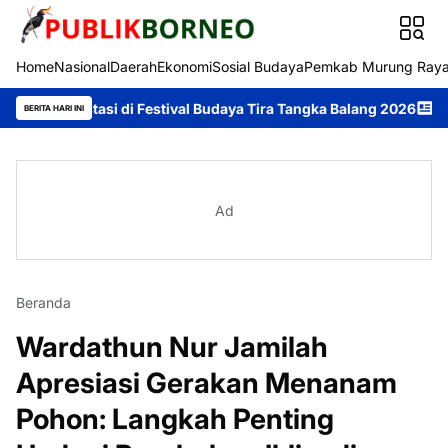
Home
Nasional
Daerah
Ekonomi
Sosial Budaya
Pemkab Murung Ray
asi di Festival Budaya Tira Tangka Balang 2026
Festival Buday
BERITA HARI INI
Ad
Beranda
Wardathun Nur Jamilah
Apresiasi Gerakan Menanam
Pohon: Langkah Penting