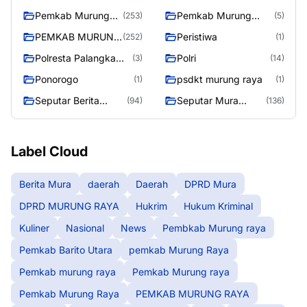
Raya
Pemkab Murung
Pemkab Murung
(253)
(5)
raya
Raya
PEMKAB MURUNG
Peristiwa
(252)
(1)
RAYA
Polresta Palangka
Polri
(3)
(14)
Raya
Ponorogo
psdkt murung raya
(1)
(1)
Seputar Berita
Seputar Mura
(94)
(136)
Murung Raya
Seasen 2
Label Cloud
Berita Mura
daerah
Daerah
DPRD Mura
DPRD MURUNG RAYA
Hukrim
Hukum Kriminal
Kuliner
Nasional
News
Pembkab Murung raya
Pemkab Barito Utara
pemkab Murung Raya
Pemkab murung raya
Pemkab Murung raya
Pemkab Murung Raya
PEMKAB MURUNG RAYA