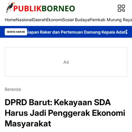
Home
Nasional
Daerah
Ekonomi
Sosial Budaya
Pemkab Murung Ray
rsiapan Raker dan Pertemuan Damang Kepala Adat
Rahmanto Mu
BERITA HARI INI
Ad
Beranda
DPRD Barut: Kekayaan SDA
Harus Jadi Penggerak Ekonomi
Masyarakat