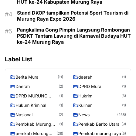
HUT ke-24 Kabupaten Murung Raya
Stand DKOP tampilkan Potensi Sport Tourism di
Murung Raya Expo 2026
Pangkalima Gong Pimpin Langsung Rombongan
PSDKT Tantara Lawung di Karnaval Budaya HUT
ke-24 Murung Raya
Label List
Berita Mura
daerah
(11)
(1)
Daerah
DPRD Mura
(2)
(1)
DPRD MURUNG
Hukrim
(1)
(6)
RAYA
Hukum Kriminal
Kuliner
(1)
(1)
Nasional
News
(2)
(258)
Pembkab Murung
Pemkab Barito Utara
(1)
(9)
raya
pemkab Murung
Pemkab murung raya
(28)
(5)