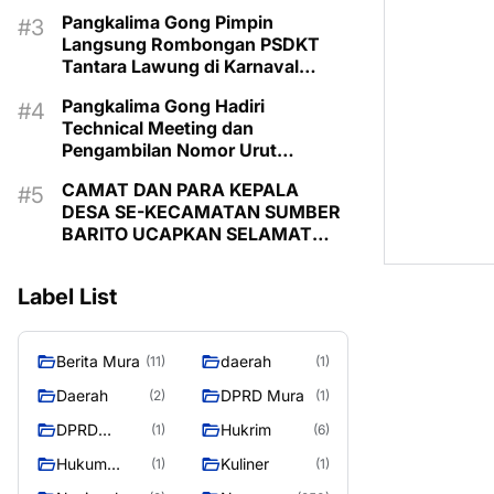
Pimpin Langsung Kontingen
Pangkalima Gong Pimpin
Langsung Rombongan PSDKT
Tantara Lawung di Karnaval
Budaya HUT ke-24 Murung Raya
Pangkalima Gong Hadiri
Technical Meeting dan
Pengambilan Nomor Urut
Karnaval Budaya Tira Tangka
CAMAT DAN PARA KEPALA
Balang 2026
DESA SE-KECAMATAN SUMBER
BARITO UCAPKAN SELAMAT
HARI JADI KE-24 KABUPATEN
MURUNG RAYA
Label List
Berita Mura
daerah
(11)
(1)
Daerah
DPRD Mura
(2)
(1)
DPRD
Hukrim
(1)
(6)
MURUNG
Hukum
Kuliner
(1)
(1)
RAYA
Kriminal