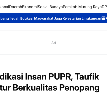
ional
Daerah
Ekonomi
Sosial Budaya
Pemkab Murung Raya
DP
si Masyarakat Jaga Kelestarian Lingkungan
Pelepasan Konting
Ad
ikasi Insan PUPR, Taufik
tur Berkualitas Penopang