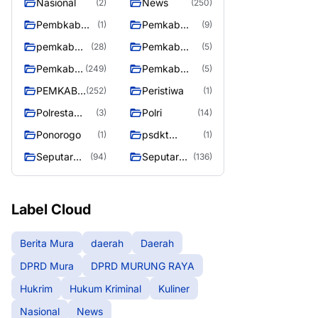
Nasional
News
(2)
(250)
Pembkab
Pemkab
(1)
(9)
Murung raya
Barito Utara
pemkab
Pemkab
(28)
(5)
Murung
murung raya
Pemkab
Pemkab
(249)
(5)
Raya
Murung
Murung
PEMKAB
Peristiwa
(252)
(1)
raya
Raya
MURUNG
Polresta
Polri
(3)
(14)
RAYA
Palangka
Ponorogo
psdkt
(1)
(1)
Raya
murung raya
Seputar
Seputar
(94)
(136)
Berita
Mura
Murung
Seasen 2
Raya
Label Cloud
Berita Mura
daerah
Daerah
DPRD Mura
DPRD MURUNG RAYA
Hukrim
Hukum Kriminal
Kuliner
Nasional
News