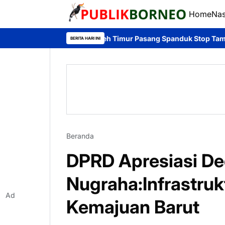
Home
Nas
Polsek Teweh Timur Pasang Spanduk Stop Tambang Ilegal, Eduka
BERITA HARI INI
Beranda
DPRD Apresiasi Ded
Nugraha:Infrastruk
Ad
Kemajuan Barut