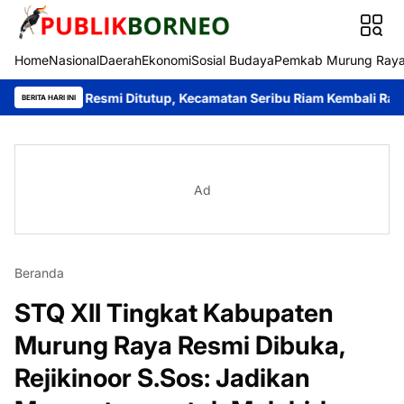
Home
Nasional
Daerah
Ekonomi
Sosial Budaya
Pemkab Murung Ray
ng Resmi Ditutup, Kecamatan Seribu Riam Kembali Raih Juara Umu
BERITA HARI INI
Ad
Beranda
STQ XII Tingkat Kabupaten
Murung Raya Resmi Dibuka,
Rejikinoor S.Sos: Jadikan