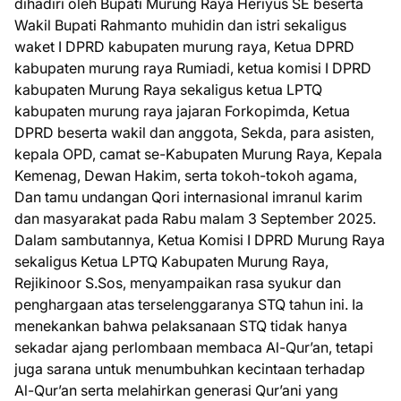
dihadiri oleh Bupati Murung Raya Heriyus SE beserta
Wakil Bupati Rahmanto muhidin dan istri sekaligus
waket I DPRD kabupaten murung raya, Ketua DPRD
kabupaten murung raya Rumiadi, ketua komisi I DPRD
kabupaten Murung Raya sekaligus ketua LPTQ
kabupaten murung raya jajaran Forkopimda, Ketua
DPRD beserta wakil dan anggota, Sekda, para asisten,
kepala OPD, camat se-Kabupaten Murung Raya, Kepala
Kemenag, Dewan Hakim, serta tokoh-tokoh agama,
Dan tamu undangan Qori internasional imranul karim
dan masyarakat pada Rabu malam 3 September 2025.
Dalam sambutannya, Ketua Komisi I DPRD Murung Raya
sekaligus Ketua LPTQ Kabupaten Murung Raya,
Rejikinoor S.Sos, menyampaikan rasa syukur dan
penghargaan atas terselenggaranya STQ tahun ini. Ia
menekankan bahwa pelaksanaan STQ tidak hanya
sekadar ajang perlombaan membaca Al-Qur’an, tetapi
juga sarana untuk menumbuhkan kecintaan terhadap
Al-Qur’an serta melahirkan generasi Qur’ani yang