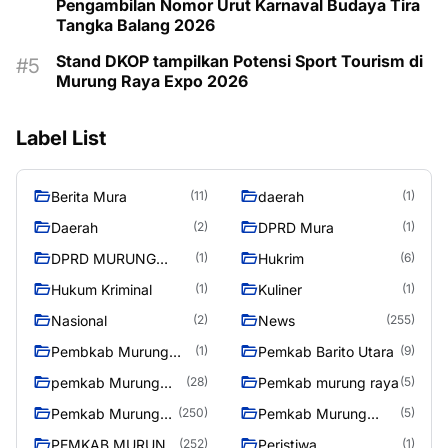
Pengambilan Nomor Urut Karnaval Budaya Tira
Tangka Balang 2026
Stand DKOP tampilkan Potensi Sport Tourism di
Murung Raya Expo 2026
Label List
Berita Mura
daerah
(11)
(1)
Daerah
DPRD Mura
(2)
(1)
DPRD MURUNG
Hukrim
(1)
(6)
RAYA
Hukum Kriminal
Kuliner
(1)
(1)
Nasional
News
(2)
(255)
Pembkab Murung
Pemkab Barito Utara
(1)
(9)
raya
pemkab Murung
Pemkab murung raya
(28)
(5)
Raya
Pemkab Murung
Pemkab Murung
(250)
(5)
raya
Raya
PEMKAB MURUNG
Peristiwa
(252)
(1)