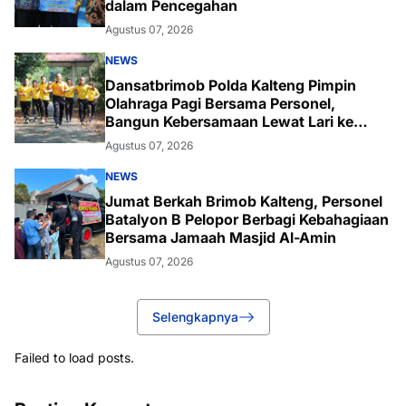
dalam Pencegahan
Agustus 07, 2026
NEWS
Dansatbrimob Polda Kalteng Pimpin
Olahraga Pagi Bersama Personel,
Bangun Kebersamaan Lewat Lari ke
Bukit Baranahu
Agustus 07, 2026
NEWS
Jumat Berkah Brimob Kalteng, Personel
Batalyon B Pelopor Berbagi Kebahagiaan
Bersama Jamaah Masjid Al-Amin
Agustus 07, 2026
Selengkapnya
Failed to load posts.