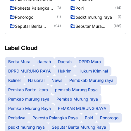
RAYA
Polresta Palangka
Polri
(3)
(14)
Raya
Ponorogo
psdkt murung raya
(1)
(1)
Seputar Berita
Seputar Mura
(94)
(136)
Murung Raya
Seasen 2
Label Cloud
Berita Mura
daerah
Daerah
DPRD Mura
DPRD MURUNG RAYA
Hukrim
Hukum Kriminal
Kuliner
Nasional
News
Pembkab Murung raya
Pemkab Barito Utara
pemkab Murung Raya
Pemkab murung raya
Pemkab Murung raya
Pemkab Murung Raya
PEMKAB MURUNG RAYA
Peristiwa
Polresta Palangka Raya
Polri
Ponorogo
psdkt murung raya
Seputar Berita Murung Raya