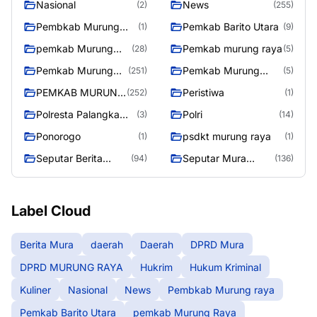
Nasional
News
(2)
(255)
Pembkab Murung
Pemkab Barito Utara
(1)
(9)
raya
pemkab Murung
Pemkab murung raya
(28)
(5)
Raya
Pemkab Murung
Pemkab Murung
(251)
(5)
raya
Raya
PEMKAB MURUNG
Peristiwa
(252)
(1)
RAYA
Polresta Palangka
Polri
(3)
(14)
Raya
Ponorogo
psdkt murung raya
(1)
(1)
Seputar Berita
Seputar Mura
(94)
(136)
Murung Raya
Seasen 2
Label Cloud
Berita Mura
daerah
Daerah
DPRD Mura
DPRD MURUNG RAYA
Hukrim
Hukum Kriminal
Kuliner
Nasional
News
Pembkab Murung raya
Pemkab Barito Utara
pemkab Murung Raya