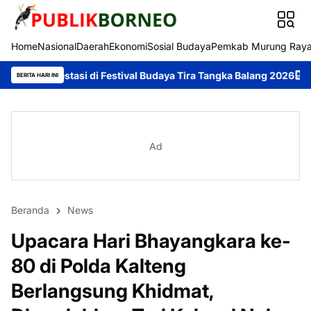
Home
Nasional
Daerah
Ekonomi
Sosial Budaya
Pemkab Murung Ray
i Festival Budaya Tira Tangka Balang 2026
Festival Budaya Tir
BERITA HARI INI
Ad
Beranda
News
Upacara Hari Bhayangkara ke-
80 di Polda Kalteng
Berlangsung Khidmat,