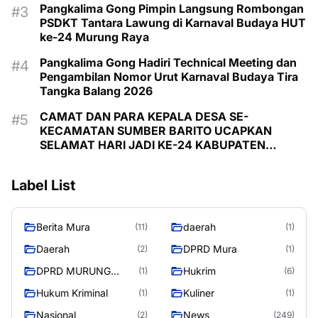
Pangkalima Gong Pimpin Langsung Rombongan
PSDKT Tantara Lawung di Karnaval Budaya HUT
ke-24 Murung Raya
Pangkalima Gong Hadiri Technical Meeting dan
Pengambilan Nomor Urut Karnaval Budaya Tira
Tangka Balang 2026
CAMAT DAN PARA KEPALA DESA SE-
KECAMATAN SUMBER BARITO UCAPKAN
SELAMAT HARI JADI KE-24 KABUPATEN
MURUNG RAYA
Label List
Berita Mura
daerah
(11)
(1)
Daerah
DPRD Mura
(2)
(1)
DPRD MURUNG
Hukrim
(1)
(6)
RAYA
Hukum Kriminal
Kuliner
(1)
(1)
Nasional
News
(2)
(249)