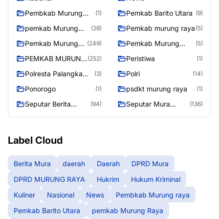
Pembkab Murung
Pemkab Barito Utara
(1)
(9)
raya
pemkab Murung
Pemkab murung raya
(28)
(5)
Raya
Pemkab Murung
Pemkab Murung
(249)
(5)
raya
Raya
PEMKAB MURUNG
Peristiwa
(252)
(1)
RAYA
Polresta Palangka
Polri
(3)
(14)
Raya
Ponorogo
psdkt murung raya
(1)
(1)
Seputar Berita
Seputar Mura
(94)
(136)
Murung Raya
Seasen 2
Label Cloud
Berita Mura
daerah
Daerah
DPRD Mura
DPRD MURUNG RAYA
Hukrim
Hukum Kriminal
Kuliner
Nasional
News
Pembkab Murung raya
Pemkab Barito Utara
pemkab Murung Raya