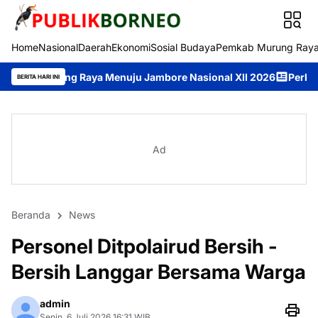
Home
Nasional
Daerah
Ekonomi
Sosial Budaya
Pemkab Murung Ray
aya Menuju Jambore Nasional XII 2026
Perkuat Mental Spiritua
BERITA HARI INI
Ad
Beranda
News
Personel Ditpolairud Bersih -
Bersih Langgar Bersama Warga
admin
Senin, 6 Juli 2026 16:31 WIB