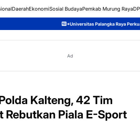
ional
Daerah
Ekonomi
Sosial Budaya
Pemkab Murung Raya
DP
*Universitas Palangka Raya Perkuat SDM Polri Lewat Pusat St
Ad
 Polda Kalteng, 42 Tim
t Rebutkan Piala E-Sport