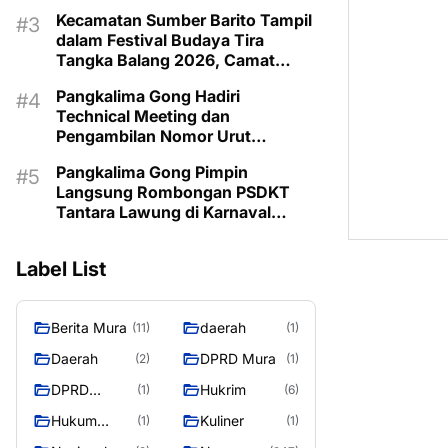
Kecamatan Sumber Barito Tampil
dalam Festival Budaya Tira
Tangka Balang 2026, Camat
Pimpin Langsung Kontingen
Pangkalima Gong Hadiri
Technical Meeting dan
Pengambilan Nomor Urut
Karnaval Budaya Tira Tangka
Pangkalima Gong Pimpin
Balang 2026
Langsung Rombongan PSDKT
Tantara Lawung di Karnaval
Budaya HUT ke-24 Murung Raya
Label List
Berita Mura
daerah
(11)
(1)
Daerah
DPRD Mura
(2)
(1)
DPRD
Hukrim
(1)
(6)
MURUNG
Hukum
Kuliner
(1)
(1)
RAYA
Kriminal