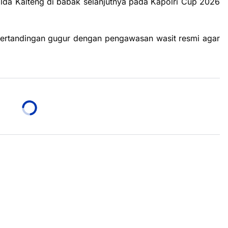
olda Kalteng di babak selanjutnya pada Kapolri Cup 2026
ertandingan gugur dengan pengawasan wasit resmi agar