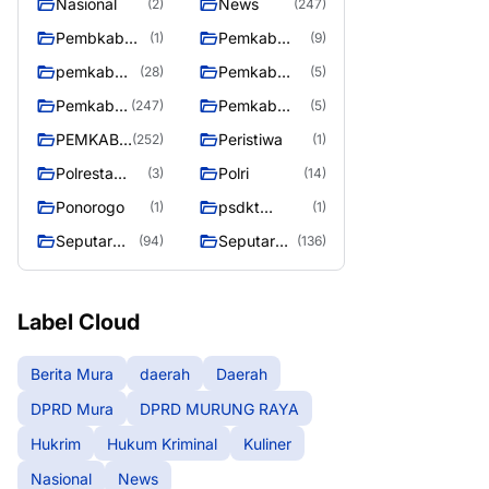
Nasional
News
(2)
(247)
Pembkab
Pemkab
(1)
(9)
Murung raya
Barito Utara
pemkab
Pemkab
(28)
(5)
Murung
murung raya
Pemkab
Pemkab
(247)
(5)
Raya
Murung
Murung
PEMKAB
Peristiwa
(252)
(1)
raya
Raya
MURUNG
Polresta
Polri
(3)
(14)
RAYA
Palangka
Ponorogo
psdkt
(1)
(1)
Raya
murung raya
Seputar
Seputar
(94)
(136)
Berita
Mura
Murung
Seasen 2
Raya
Label Cloud
Berita Mura
daerah
Daerah
DPRD Mura
DPRD MURUNG RAYA
Hukrim
Hukum Kriminal
Kuliner
Nasional
News