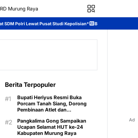
RD Murung Raya
udi Kepolisian*
Brimob Kalteng Berikan Pelayanan Pagi di Depan
Berita Terpopuler
Bupati Heriyus Resmi Buka
Porcam Tanah Siang, Dorong
Pembinaan Atlet dan
Pengembangan Sport Tourism
Ad
Pangkalima Gong Sampaikan
Ucapan Selamat HUT ke-24
Kabupaten Murung Raya