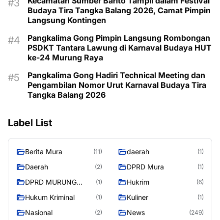
Kecamatan Sumber Barito Tampil dalam Festival
Budaya Tira Tangka Balang 2026, Camat Pimpin
Langsung Kontingen
Pangkalima Gong Pimpin Langsung Rombongan
PSDKT Tantara Lawung di Karnaval Budaya HUT
ke-24 Murung Raya
Pangkalima Gong Hadiri Technical Meeting dan
Pengambilan Nomor Urut Karnaval Budaya Tira
Tangka Balang 2026
Label List
Berita Mura
daerah
(11)
(1)
Daerah
DPRD Mura
(2)
(1)
DPRD MURUNG
Hukrim
(1)
(6)
RAYA
Hukum Kriminal
Kuliner
(1)
(1)
Nasional
News
(2)
(249)