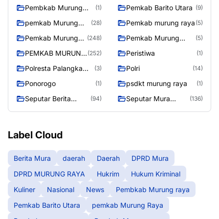
Pembkab Murung
Pemkab Barito Utara
(1)
(9)
raya
pemkab Murung
Pemkab murung raya
(28)
(5)
Raya
Pemkab Murung
Pemkab Murung
(248)
(5)
raya
Raya
PEMKAB MURUNG
Peristiwa
(252)
(1)
RAYA
Polresta Palangka
Polri
(3)
(14)
Raya
Ponorogo
psdkt murung raya
(1)
(1)
Seputar Berita
Seputar Mura
(94)
(136)
Murung Raya
Seasen 2
Label Cloud
Berita Mura
daerah
Daerah
DPRD Mura
DPRD MURUNG RAYA
Hukrim
Hukum Kriminal
Kuliner
Nasional
News
Pembkab Murung raya
Pemkab Barito Utara
pemkab Murung Raya