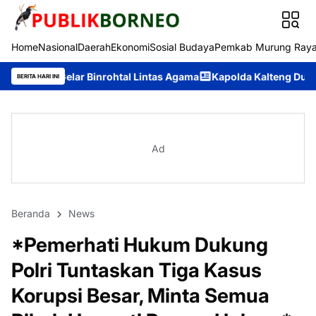
Home
Nasional
Daerah
Ekonomi
Sosial Budaya
Pemkab Murung Ray
r Binrohtal Lintas Agama
Kapolda Kalteng Dukung Pemuda Ansor
BERITA HARI INI
Ad
Beranda
News
*Pemerhati Hukum Dukung
Polri Tuntaskan Tiga Kasus
Korupsi Besar, Minta Semua