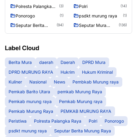
RAYA
Polresta Palangka
Polri
(3)
(14)
Raya
Ponorogo
psdkt murung raya
(1)
(1)
Seputar Berita
Seputar Mura
(94)
(136)
Murung Raya
Seasen 2
Label Cloud
Berita Mura
daerah
Daerah
DPRD Mura
DPRD MURUNG RAYA
Hukrim
Hukum Kriminal
Kuliner
Nasional
News
Pembkab Murung raya
Pemkab Barito Utara
pemkab Murung Raya
Pemkab murung raya
Pemkab Murung raya
Pemkab Murung Raya
PEMKAB MURUNG RAYA
Peristiwa
Polresta Palangka Raya
Polri
Ponorogo
psdkt murung raya
Seputar Berita Murung Raya