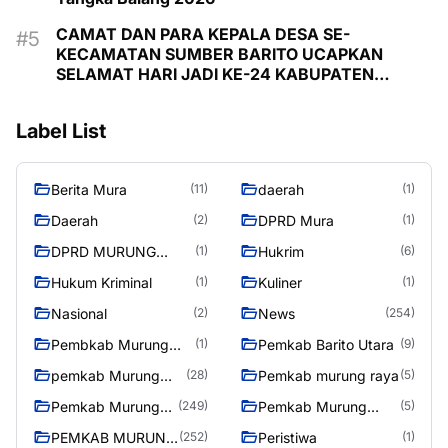
CAMAT DAN PARA KEPALA DESA SE-
KECAMATAN SUMBER BARITO UCAPKAN
SELAMAT HARI JADI KE-24 KABUPATEN
MURUNG RAYA
Label List
Berita Mura
daerah
(11)
(1)
Daerah
DPRD Mura
(2)
(1)
DPRD MURUNG
Hukrim
(1)
(6)
RAYA
Hukum Kriminal
Kuliner
(1)
(1)
Nasional
News
(2)
(254)
Pembkab Murung
Pemkab Barito Utara
(1)
(9)
raya
pemkab Murung
Pemkab murung raya
(28)
(5)
Raya
Pemkab Murung
Pemkab Murung
(249)
(5)
raya
Raya
PEMKAB MURUNG
Peristiwa
(252)
(1)