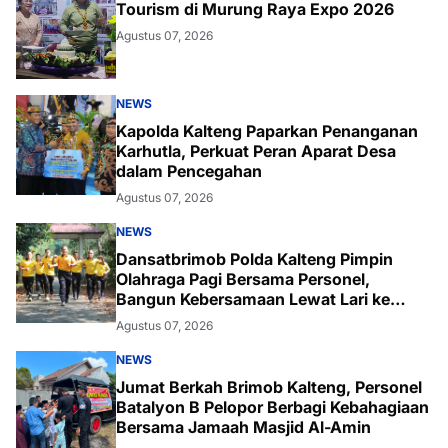
Tourism di Murung Raya Expo 2026
Agustus 07, 2026
NEWS
Kapolda Kalteng Paparkan Penanganan
Karhutla, Perkuat Peran Aparat Desa
dalam Pencegahan
Agustus 07, 2026
NEWS
Dansatbrimob Polda Kalteng Pimpin
Olahraga Pagi Bersama Personel,
Bangun Kebersamaan Lewat Lari ke
Bukit Baranahu
Agustus 07, 2026
NEWS
Jumat Berkah Brimob Kalteng, Personel
Batalyon B Pelopor Berbagi Kebahagiaan
Bersama Jamaah Masjid Al-Amin