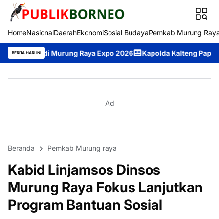
Home
Nasional
Daerah
Ekonomi
Sosial Budaya
Pemkab Murung Ray
urung Raya Expo 2026
Kapolda Kalteng Paparkan Penanganan Ka
BERITA HARI INI
Ad
Beranda
Pemkab Murung raya
Kabid Linjamsos Dinsos
Murung Raya Fokus Lanjutkan
Program Bantuan Sosial