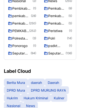
Nasional
News
(2)
(255)
Pembkab
Pemkab
(1)
(9)
Murung raya
Barito Utara
pemkab
Pemkab
(28)
(5)
Murung
murung raya
Pemkab
Pemkab
(250)
(5)
Raya
Murung
Murung
PEMKAB
Peristiwa
(252)
(1)
raya
Raya
MURUNG
Polresta
Polri
(3)
(14)
RAYA
Palangka
Ponorogo
psdkt
(1)
(1)
Raya
murung raya
Seputar
Seputar
(94)
(136)
Berita
Mura
Murung
Seasen 2
Raya
Label Cloud
Berita Mura
daerah
Daerah
DPRD Mura
DPRD MURUNG RAYA
Hukrim
Hukum Kriminal
Kuliner
Nasional
News