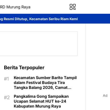
RD Murung Raya
atan Seribu Riam Kembali Raih Juara Umum
Cegah Premanisme, Ti
Berita Terpopuler
Kecamatan Sumber Barito Tampil
dalam Festival Budaya Tira
Tangka Balang 2026, Camat
Pimpin Langsung Kontingen
Ad
Pangkalima Gong Sampaikan
Ucapan Selamat HUT ke-24
Kabupaten Murung Raya