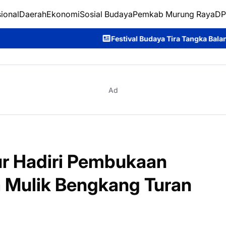
ional
Daerah
Ekonomi
Sosial Budaya
Pemkab Murung Raya
DP
Festival Budaya Tira Tangka Balang Resmi Ditutup, Kecam
Ad
r Hadiri Pembukaan
a Mulik Bengkang Turan