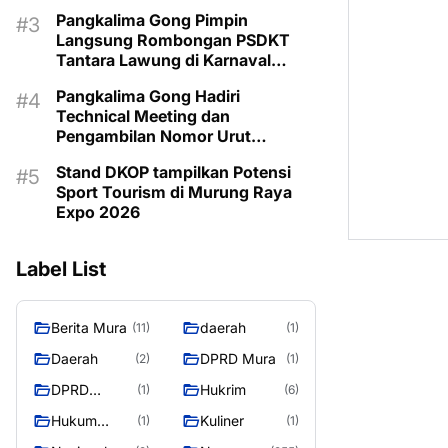
Pangkalima Gong Pimpin
Langsung Rombongan PSDKT
Tantara Lawung di Karnaval
Budaya HUT ke-24 Murung Raya
Pangkalima Gong Hadiri
Technical Meeting dan
Pengambilan Nomor Urut
Karnaval Budaya Tira Tangka
Stand DKOP tampilkan Potensi
Balang 2026
Sport Tourism di Murung Raya
Expo 2026
Label List
Berita Mura
daerah
(11)
(1)
Daerah
DPRD Mura
(2)
(1)
DPRD
Hukrim
(1)
(6)
MURUNG
Hukum
Kuliner
(1)
(1)
RAYA
Kriminal