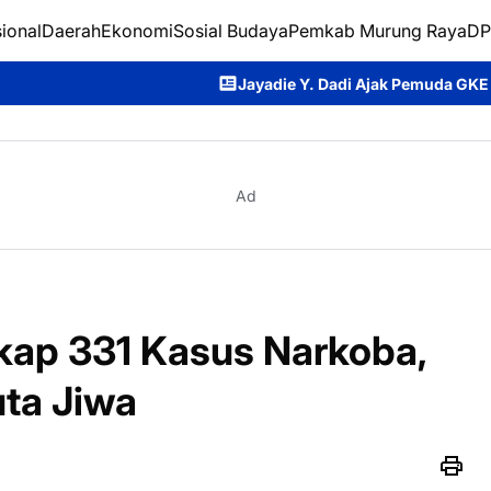
ional
Daerah
Ekonomi
Sosial Budaya
Pemkab Murung Raya
DP
Jayadie Y. Dadi Ajak Pemuda GKE Menjadi Generasi Telad
Ad
kap 331 Kasus Narkoba,
uta Jiwa