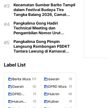
Kecamatan Sumber Barito Tampil
dalam Festival Budaya Tira
Tangka Balang 2026, Camat
Pimpin Langsung Kontingen
Pangkalima Gong Hadiri
Technical Meeting dan
Pengambilan Nomor Urut
Karnaval Budaya Tira Tangka
Pangkalima Gong Pimpin
Balang 2026
Langsung Rombongan PSDKT
Tantara Lawung di Karnaval
Budaya HUT ke-24 Murung Raya
Label List
Berita Mura
daerah
(11)
(1)
Daerah
DPRD Mura
(2)
(1)
DPRD
Hukrim
(1)
(6)
MURUNG
Hukum
Kuliner
(1)
(1)
RAYA
Kriminal