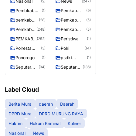
Nasional
News
(2)
(247)
Pembkab
Pemkab
(1)
(9)
Murung raya
Barito Utara
pemkab
Pemkab
(28)
(5)
Murung
murung raya
Pemkab
Pemkab
(248)
(5)
Raya
Murung
Murung
PEMKAB
Peristiwa
(252)
(1)
raya
Raya
MURUNG
Polresta
Polri
(3)
(14)
RAYA
Palangka
Ponorogo
psdkt
(1)
(1)
Raya
murung raya
Seputar
Seputar
(94)
(136)
Berita
Mura
Murung
Seasen 2
Raya
Label Cloud
Berita Mura
daerah
Daerah
DPRD Mura
DPRD MURUNG RAYA
Hukrim
Hukum Kriminal
Kuliner
Nasional
News