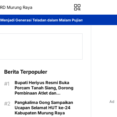
RD Murung Raya
an dalam Malam Pujian Hari Pemuda GKE 2026
*Universitas Pala
Berita Terpopuler
Bupati Heriyus Resmi Buka
Porcam Tanah Siang, Dorong
Pembinaan Atlet dan
Pengembangan Sport Tourism
Ad
Pangkalima Gong Sampaikan
Ucapan Selamat HUT ke-24
Kabupaten Murung Raya