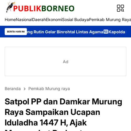
Home
Nasional
Daerah
Ekonomi
Sosial Budaya
Pemkab Murung Ray
n Gelar Binrohtal Lintas Agama
Kapolda Kalteng Dukung Pemuda 
BERITA HARI INI
Ad
Beranda
Pemkab Murung raya
Satpol PP dan Damkar Murung
Raya Sampaikan Ucapan
Iduladha 1447 H, Ajak