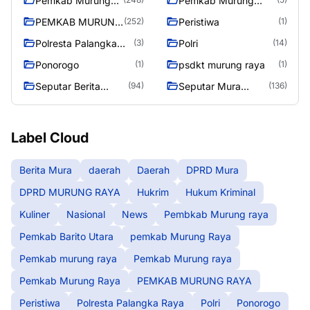
Pemkab Murung
Pemkab Murung
raya
Raya
PEMKAB MURUNG
Peristiwa
(252)
(1)
RAYA
Polresta Palangka
Polri
(3)
(14)
Raya
Ponorogo
psdkt murung raya
(1)
(1)
Seputar Berita
Seputar Mura
(94)
(136)
Murung Raya
Seasen 2
Label Cloud
Berita Mura
daerah
Daerah
DPRD Mura
DPRD MURUNG RAYA
Hukrim
Hukum Kriminal
Kuliner
Nasional
News
Pembkab Murung raya
Pemkab Barito Utara
pemkab Murung Raya
Pemkab murung raya
Pemkab Murung raya
Pemkab Murung Raya
PEMKAB MURUNG RAYA
Peristiwa
Polresta Palangka Raya
Polri
Ponorogo