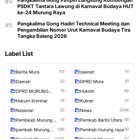
PSDKT Tantara Lawung di Karnaval Budaya HUT
ke-24 Murung Raya
Pangkalima Gong Hadiri Technical Meeting dan
Pengambilan Nomor Urut Karnaval Budaya Tira
Tangka Balang 2026
Label List
Berita Mura
daerah
(11)
(1)
Daerah
DPRD Mura
(2)
(1)
DPRD MURUNG
Hukrim
(1)
(6)
RAYA
Hukum Kriminal
Kuliner
(1)
(1)
Nasional
News
(2)
(249)
Pembkab Murung
Pemkab Barito Utara
(1)
(9)
raya
pemkab Murung
Pemkab murung raya
(28)
(5)
Raya
(248)
(5)