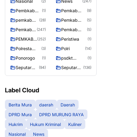
Nasional
News
(2)
(247)
Pembkab
Pemkab
(1)
(9)
Murung raya
Barito Utara
pemkab
Pemkab
(28)
(5)
Murung
murung raya
Pemkab
Pemkab
(247)
(5)
Raya
Murung
Murung
PEMKAB
Peristiwa
(252)
(1)
raya
Raya
MURUNG
Polresta
Polri
(3)
(14)
RAYA
Palangka
Ponorogo
psdkt
(1)
(1)
Raya
murung raya
Seputar
Seputar
(94)
(136)
Berita
Mura
Murung
Seasen 2
Raya
Label Cloud
Berita Mura
daerah
Daerah
DPRD Mura
DPRD MURUNG RAYA
Hukrim
Hukum Kriminal
Kuliner
Nasional
News