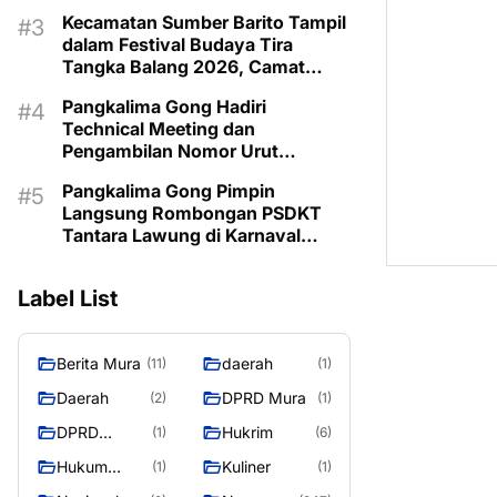
Kecamatan Sumber Barito Tampil
dalam Festival Budaya Tira
Tangka Balang 2026, Camat
Pimpin Langsung Kontingen
Pangkalima Gong Hadiri
Technical Meeting dan
Pengambilan Nomor Urut
Karnaval Budaya Tira Tangka
Pangkalima Gong Pimpin
Balang 2026
Langsung Rombongan PSDKT
Tantara Lawung di Karnaval
Budaya HUT ke-24 Murung Raya
Label List
Berita Mura
daerah
(11)
(1)
Daerah
DPRD Mura
(2)
(1)
DPRD
Hukrim
(1)
(6)
MURUNG
Hukum
Kuliner
(1)
(1)
RAYA
Kriminal