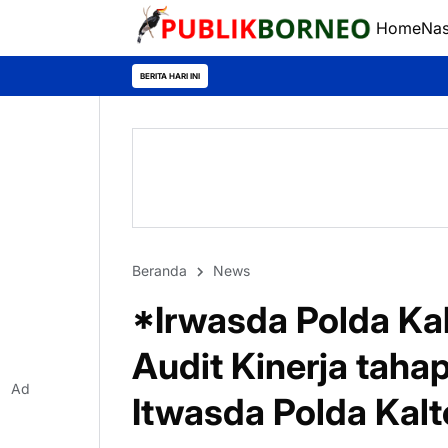
Home
Nas
BERITA HARI INI
Beranda
News
*Irwasda Polda Kal
Audit Kinerja taha
Ad
Itwasda Polda Kal