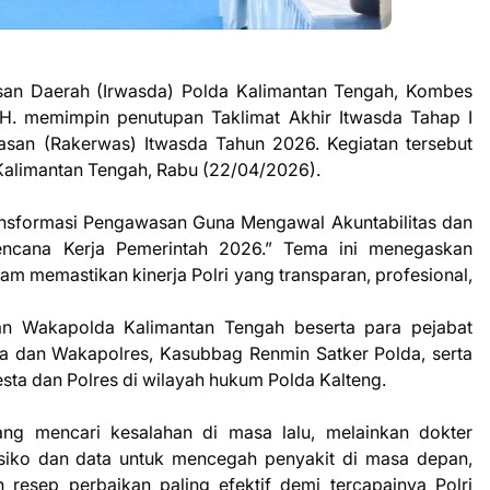
san Daerah (Irwasda) Polda Kalimantan Tengah, Kombes
S.H. memimpin penutupan Taklimat Akhir Itwasda Tahap I
san (Rakerwas) Itwasda Tahun 2026. Kegiatan tersebut
 Kalimantan Tengah, Rabu (22/04/2026).
nsformasi Pengawasan Guna Mengawal Akuntabilitas dan
Rencana Kerja Pemerintah 2026.” Tema ini menegaskan
am memastikan kinerja Polri yang transparan, profesional,
dan Wakapolda Kalimantan Tengah beserta para pejabat
ta dan Wakapolres, Kasubbag Renmin Satker Polda, serta
sta dan Polres di wilayah hukum Polda Kalteng.
yang mencari kesalahan di masa lalu, melainkan dokter
isiko dan data untuk mencegah penyakit di masa depan,
 resep perbaikan paling efektif demi tercapainya Polri