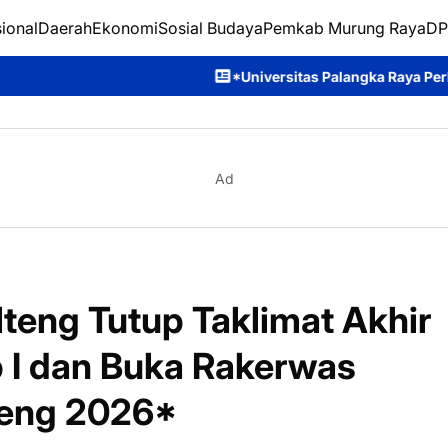
ional
Daerah
Ekonomi
Sosial Budaya
Pemkab Murung Raya
DP
*Universitas Palangka Raya Perkuat SDM Polri Lewat Pusat
Ad
teng Tutup Taklimat Akhir
p I dan Buka Rakerwas
teng 2026*