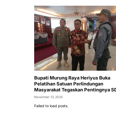
Bupati Murung Raya Heriyus Buka
Pelatihan Satuan Perlindungan
Masyarakat Tegaskan Pentingnya 
Tangguh dan Profesional Hadapi
November 13, 2025
Tantangan Keamanan Daerah
Failed to load posts.