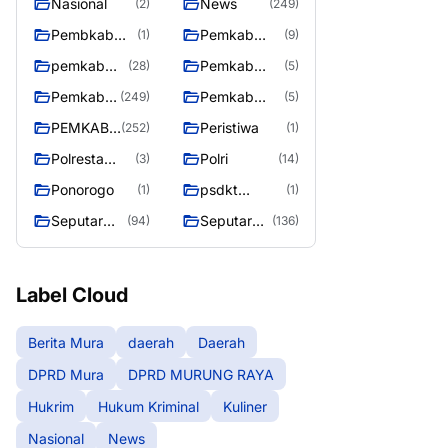
Nasional
News
(2)
(249)
Pembkab
Pemkab
(1)
(9)
Murung raya
Barito Utara
pemkab
Pemkab
(28)
(5)
Murung
murung raya
Pemkab
Pemkab
(249)
(5)
Raya
Murung
Murung
PEMKAB
Peristiwa
(252)
(1)
raya
Raya
MURUNG
Polresta
Polri
(3)
(14)
RAYA
Palangka
Ponorogo
psdkt
(1)
(1)
Raya
murung raya
Seputar
Seputar
(94)
(136)
Berita
Mura
Murung
Seasen 2
Raya
Label Cloud
Berita Mura
daerah
Daerah
DPRD Mura
DPRD MURUNG RAYA
Hukrim
Hukum Kriminal
Kuliner
Nasional
News