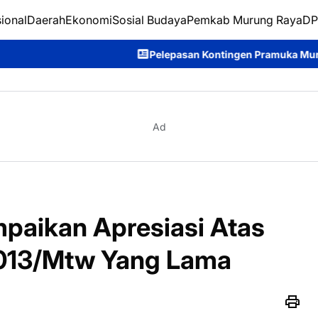
ional
Daerah
Ekonomi
Sosial Budaya
Pemkab Murung Raya
DP
Pelepasan Kontingen Pramuka Murung Raya Menuju Jambo
Ad
mpaikan Apresiasi Atas
1013/Mtw Yang Lama