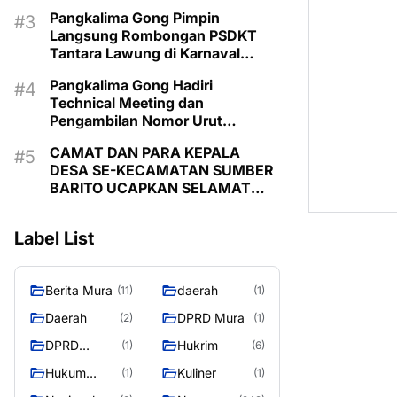
Pimpin Langsung Kontingen
Pangkalima Gong Pimpin
Langsung Rombongan PSDKT
Tantara Lawung di Karnaval
Budaya HUT ke-24 Murung Raya
Pangkalima Gong Hadiri
Technical Meeting dan
Pengambilan Nomor Urut
Karnaval Budaya Tira Tangka
CAMAT DAN PARA KEPALA
Balang 2026
DESA SE-KECAMATAN SUMBER
BARITO UCAPKAN SELAMAT
HARI JADI KE-24 KABUPATEN
MURUNG RAYA
Label List
Berita Mura
daerah
(11)
(1)
Daerah
DPRD Mura
(2)
(1)
DPRD
Hukrim
(1)
(6)
MURUNG
Hukum
Kuliner
(1)
(1)
RAYA
Kriminal