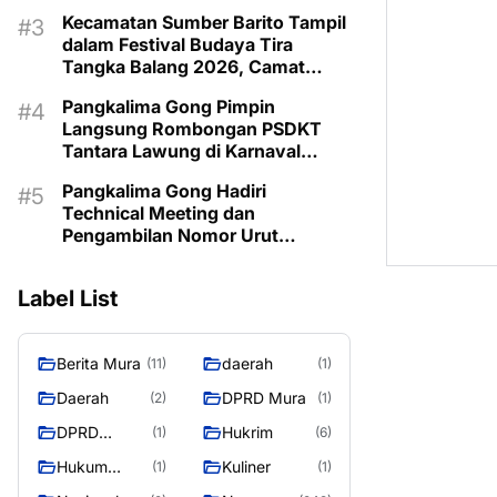
Kecamatan Sumber Barito Tampil
dalam Festival Budaya Tira
Tangka Balang 2026, Camat
Pimpin Langsung Kontingen
Pangkalima Gong Pimpin
Langsung Rombongan PSDKT
Tantara Lawung di Karnaval
Budaya HUT ke-24 Murung Raya
Pangkalima Gong Hadiri
Technical Meeting dan
Pengambilan Nomor Urut
Karnaval Budaya Tira Tangka
Balang 2026
Label List
Berita Mura
daerah
(11)
(1)
Daerah
DPRD Mura
(2)
(1)
DPRD
Hukrim
(1)
(6)
MURUNG
Hukum
Kuliner
(1)
(1)
RAYA
Kriminal