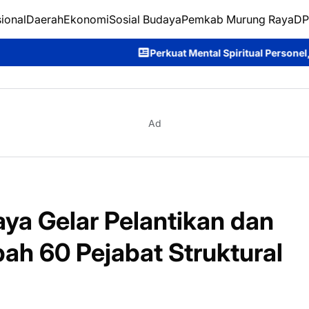
ional
Daerah
Ekonomi
Sosial Budaya
Pemkab Murung Raya
DP
Perkuat Mental Spiritual Personel, Polda Kalteng Rutin Ge
Ad
a Gelar Pelantikan dan
h 60 Pejabat Struktural