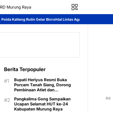
RD Murung Raya
lar Binrohtal Lintas Agama
Kapolda Kalteng Dukung Pemuda Ans
Berita Terpopuler
Bupati Heriyus Resmi Buka
Porcam Tanah Siang, Dorong
Pembinaan Atlet dan
Pengembangan Sport Tourism
Ad
Pangkalima Gong Sampaikan
Ucapan Selamat HUT ke-24
Kabupaten Murung Raya