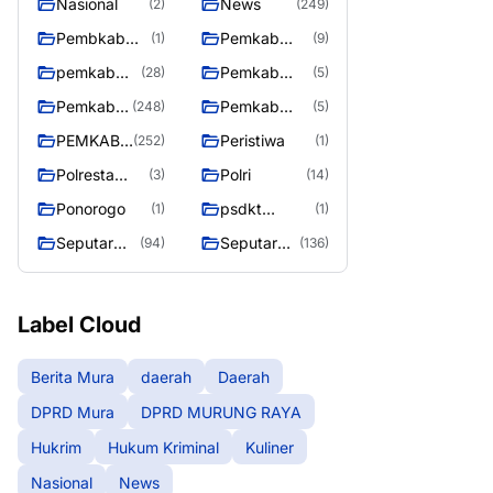
Nasional
News
(2)
(249)
Pembkab
Pemkab
(1)
(9)
Murung raya
Barito Utara
pemkab
Pemkab
(28)
(5)
Murung
murung raya
Pemkab
Pemkab
(248)
(5)
Raya
Murung
Murung
PEMKAB
Peristiwa
(252)
(1)
raya
Raya
MURUNG
Polresta
Polri
(3)
(14)
RAYA
Palangka
Ponorogo
psdkt
(1)
(1)
Raya
murung raya
Seputar
Seputar
(94)
(136)
Berita
Mura
Murung
Seasen 2
Raya
Label Cloud
Berita Mura
daerah
Daerah
DPRD Mura
DPRD MURUNG RAYA
Hukrim
Hukum Kriminal
Kuliner
Nasional
News