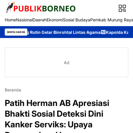
Home
Nasional
Daerah
Ekonomi
Sosial Budaya
Pemkab Murung Ray
g Rutin Gelar Binrohtal Lintas Agama
Kapolda Kalteng Dukung P
BERITA HARI INI
Ad
Beranda
Patih Herman AB Apresiasi
Bhakti Sosial Deteksi Dini
Kanker Serviks: Upaya