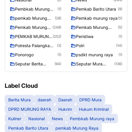
Pembkab Murung
Pemkab Barito Utara
(1)
(9)
raya
pemkab Murung
Pemkab murung raya
(28)
(5)
Raya
Pemkab Murung
Pemkab Murung
(248)
(5)
raya
Raya
PEMKAB MURUNG
Peristiwa
(252)
(1)
RAYA
Polresta Palangka
Polri
(3)
(14)
Raya
Ponorogo
psdkt murung raya
(1)
(1)
Seputar Berita
Seputar Mura
(94)
(136)
Murung Raya
Seasen 2
Label Cloud
Berita Mura
daerah
Daerah
DPRD Mura
DPRD MURUNG RAYA
Hukrim
Hukum Kriminal
Kuliner
Nasional
News
Pembkab Murung raya
Pemkab Barito Utara
pemkab Murung Raya