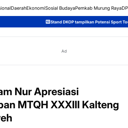
ional
Daerah
Ekonomi
Sosial Budaya
Pemkab Murung Raya
DP
Stand DKOP tampilkan Potensi Sport Tourism di Murung Ray
Ad
m Nur Apresiasi
pan MTQH XXXIII Kalteng
weh