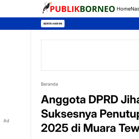
Home
Nas
BERITA HARI INI
Beranda
Anggota DPRD Jiha
Suksesnya Penutu
Ad
2025 di Muara Te