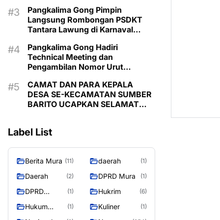
Pimpin Langsung Kontingen
Pangkalima Gong Pimpin
Langsung Rombongan PSDKT
Tantara Lawung di Karnaval
Budaya HUT ke-24 Murung Raya
Pangkalima Gong Hadiri
Technical Meeting dan
Pengambilan Nomor Urut
Karnaval Budaya Tira Tangka
CAMAT DAN PARA KEPALA
Balang 2026
DESA SE-KECAMATAN SUMBER
BARITO UCAPKAN SELAMAT
HARI JADI KE-24 KABUPATEN
MURUNG RAYA
Label List
Berita Mura
daerah
(11)
(1)
Daerah
DPRD Mura
(2)
(1)
DPRD
Hukrim
(1)
(6)
MURUNG
Hukum
Kuliner
(1)
(1)
RAYA
Kriminal