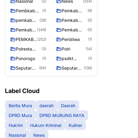
Nasional
News
(2)
(254)
Pembkab
Pemkab
(1)
(9)
Murung raya
Barito Utara
pemkab
Pemkab
(28)
(5)
Murung
murung raya
Pemkab
Pemkab
(249)
(5)
Raya
Murung
Murung
PEMKAB
Peristiwa
(252)
(1)
raya
Raya
MURUNG
Polresta
Polri
(3)
(14)
RAYA
Palangka
Ponorogo
psdkt
(1)
(1)
Raya
murung raya
Seputar
Seputar
(94)
(136)
Berita
Mura
Murung
Seasen 2
Raya
Label Cloud
Berita Mura
daerah
Daerah
DPRD Mura
DPRD MURUNG RAYA
Hukrim
Hukum Kriminal
Kuliner
Nasional
News