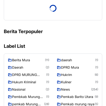
Berita Terpopuler
Label List
Berita Mura
daerah
(11)
(1)
Daerah
DPRD Mura
(2)
(1)
DPRD MURUNG
Hukrim
(1)
(6)
RAYA
Hukum Kriminal
Kuliner
(1)
(1)
Nasional
News
(2)
(254)
Pembkab Murung
Pemkab Barito Utara
(1)
(9)
raya
pemkab Murung
Pemkab murung raya
(28)
(5)