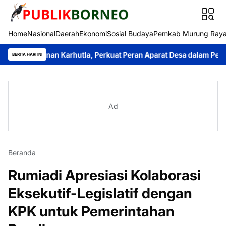
Home
Nasional
Daerah
Ekonomi
Sosial Budaya
Pemkab Murung Ray
anan Karhutla, Perkuat Peran Aparat Desa dalam Pencegahan
S
BERITA HARI INI
Ad
Beranda
Rumiadi Apresiasi Kolaborasi
Eksekutif-Legislatif dengan
KPK untuk Pemerintahan