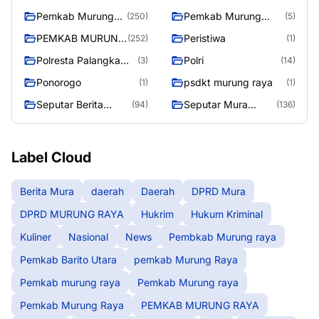
Raya
Pemkab Murung
Pemkab Murung
(250)
(5)
raya
Raya
PEMKAB MURUNG
Peristiwa
(252)
(1)
RAYA
Polresta Palangka
Polri
(3)
(14)
Raya
Ponorogo
psdkt murung raya
(1)
(1)
Seputar Berita
Seputar Mura
(94)
(136)
Murung Raya
Seasen 2
Label Cloud
Berita Mura
daerah
Daerah
DPRD Mura
DPRD MURUNG RAYA
Hukrim
Hukum Kriminal
Kuliner
Nasional
News
Pembkab Murung raya
Pemkab Barito Utara
pemkab Murung Raya
Pemkab murung raya
Pemkab Murung raya
Pemkab Murung Raya
PEMKAB MURUNG RAYA