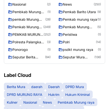
Nasional
News
(2)
(250)
Pembkab Murung
Pemkab Barito Utara
(1)
(9)
raya
pemkab Murung
Pemkab murung raya
(28)
(5)
Raya
Pemkab Murung
Pemkab Murung
(249)
(5)
raya
Raya
PEMKAB MURUNG
Peristiwa
(252)
(1)
RAYA
Polresta Palangka
Polri
(3)
(14)
Raya
Ponorogo
psdkt murung raya
(1)
(1)
Seputar Berita
Seputar Mura
(94)
(136)
Murung Raya
Seasen 2
Label Cloud
Berita Mura
daerah
Daerah
DPRD Mura
DPRD MURUNG RAYA
Hukrim
Hukum Kriminal
Kuliner
Nasional
News
Pembkab Murung raya