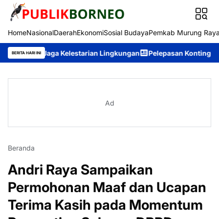
Home
Nasional
Daerah
Ekonomi
Sosial Budaya
Pemkab Murung Ray
t Jaga Kelestarian Lingkungan
Pelepasan Kontingen Pramuka 
BERITA HARI INI
Ad
Beranda
Andri Raya Sampaikan
Permohonan Maaf dan Ucapan
Terima Kasih pada Momentum