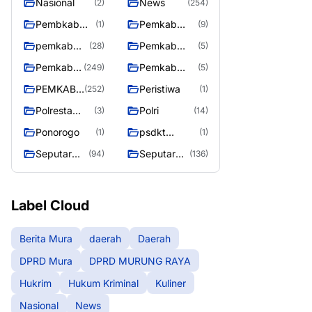
Nasional
News
(2)
(254)
Pembkab
Pemkab
(1)
(9)
Murung raya
Barito Utara
pemkab
Pemkab
(28)
(5)
Murung
murung raya
Pemkab
Pemkab
(249)
(5)
Raya
Murung
Murung
PEMKAB
Peristiwa
(252)
(1)
raya
Raya
MURUNG
Polresta
Polri
(3)
(14)
RAYA
Palangka
Ponorogo
psdkt
(1)
(1)
Raya
murung raya
Seputar
Seputar
(94)
(136)
Berita
Mura
Murung
Seasen 2
Raya
Label Cloud
Berita Mura
daerah
Daerah
DPRD Mura
DPRD MURUNG RAYA
Hukrim
Hukum Kriminal
Kuliner
Nasional
News