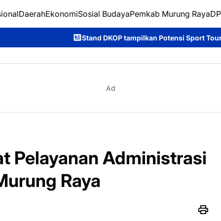
ional
Daerah
Ekonomi
Sosial Budaya
Pemkab Murung Raya
DP
Stand DKOP tampilkan Potensi Sport Tourism di Murung Raya
Ad
t Pelayanan Administrasi
Murung Raya