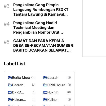
Pimpin Langsung Kontingen
Pangkalima Gong Pimpin
Langsung Rombongan PSDKT
Tantara Lawung di Karnaval
Budaya HUT ke-24 Murung Raya
Pangkalima Gong Hadiri
Technical Meeting dan
Pengambilan Nomor Urut
Karnaval Budaya Tira Tangka
CAMAT DAN PARA KEPALA
Balang 2026
DESA SE-KECAMATAN SUMBER
BARITO UCAPKAN SELAMAT
HARI JADI KE-24 KABUPATEN
MURUNG RAYA
Label List
Berita Mura
daerah
(11)
(1)
Daerah
DPRD Mura
(2)
(1)
DPRD
Hukrim
(1)
(6)
MURUNG
Hukum
Kuliner
(1)
(1)
RAYA
Kriminal