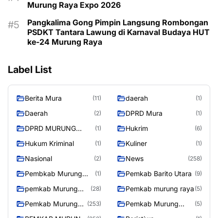
Murung Raya Expo 2026
Pangkalima Gong Pimpin Langsung Rombongan
PSDKT Tantara Lawung di Karnaval Budaya HUT
ke-24 Murung Raya
Label List
Berita Mura
daerah
(11)
(1)
Daerah
DPRD Mura
(2)
(1)
DPRD MURUNG
Hukrim
(1)
(6)
RAYA
Hukum Kriminal
Kuliner
(1)
(1)
Nasional
News
(2)
(258)
Pembkab Murung
Pemkab Barito Utara
(1)
(9)
raya
pemkab Murung
Pemkab murung raya
(28)
(5)
Raya
Pemkab Murung
Pemkab Murung
(253)
(5)
raya
Raya