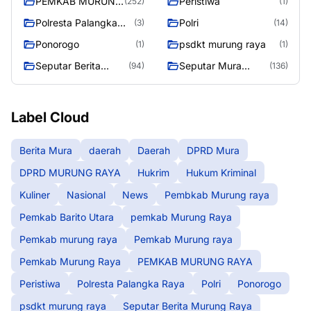
PEMKAB MURUNG
Peristiwa
(252)
(1)
RAYA
Polresta Palangka
Polri
(3)
(14)
Raya
Ponorogo
psdkt murung raya
(1)
(1)
Seputar Berita
Seputar Mura
(94)
(136)
Murung Raya
Seasen 2
Label Cloud
Berita Mura
daerah
Daerah
DPRD Mura
DPRD MURUNG RAYA
Hukrim
Hukum Kriminal
Kuliner
Nasional
News
Pembkab Murung raya
Pemkab Barito Utara
pemkab Murung Raya
Pemkab murung raya
Pemkab Murung raya
Pemkab Murung Raya
PEMKAB MURUNG RAYA
Peristiwa
Polresta Palangka Raya
Polri
Ponorogo
psdkt murung raya
Seputar Berita Murung Raya