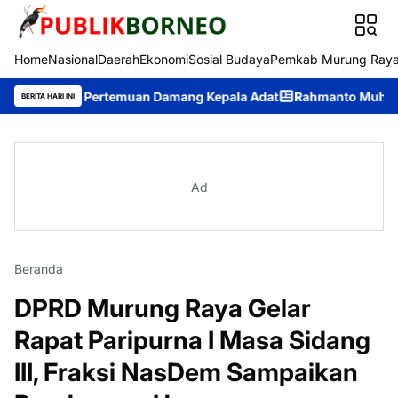
Home
Nasional
Daerah
Ekonomi
Sosial Budaya
Pemkab Murung Ray
n Pertemuan Damang Kepala Adat
Rahmanto Muhidin: Politik P
BERITA HARI INI
Ad
Beranda
DPRD Murung Raya Gelar
Rapat Paripurna I Masa Sidang
III, Fraksi NasDem Sampaikan