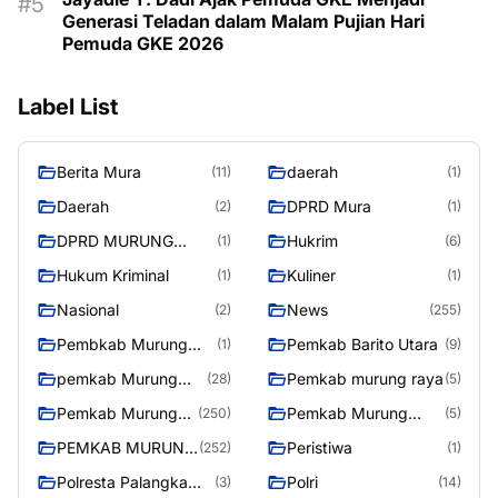
Generasi Teladan dalam Malam Pujian Hari
Pemuda GKE 2026
Label List
Berita Mura
daerah
(11)
(1)
Daerah
DPRD Mura
(2)
(1)
DPRD MURUNG
Hukrim
(1)
(6)
RAYA
Hukum Kriminal
Kuliner
(1)
(1)
Nasional
News
(2)
(255)
Pembkab Murung
Pemkab Barito Utara
(1)
(9)
raya
pemkab Murung
Pemkab murung raya
(28)
(5)
Raya
Pemkab Murung
Pemkab Murung
(250)
(5)
raya
Raya
PEMKAB MURUNG
Peristiwa
(252)
(1)
RAYA
Polresta Palangka
Polri
(3)
(14)