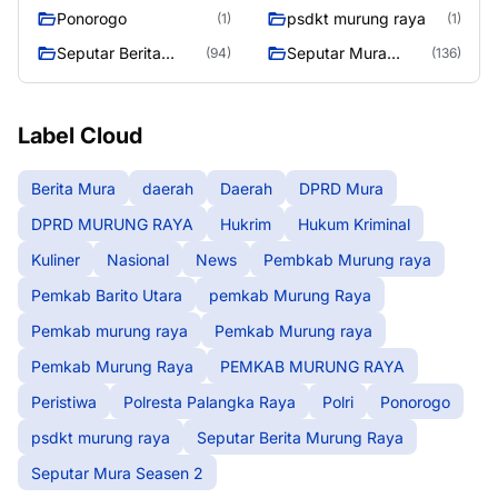
Raya
Ponorogo
psdkt murung raya
(1)
(1)
Seputar Berita
Seputar Mura
(94)
(136)
Murung Raya
Seasen 2
Label Cloud
Berita Mura
daerah
Daerah
DPRD Mura
DPRD MURUNG RAYA
Hukrim
Hukum Kriminal
Kuliner
Nasional
News
Pembkab Murung raya
Pemkab Barito Utara
pemkab Murung Raya
Pemkab murung raya
Pemkab Murung raya
Pemkab Murung Raya
PEMKAB MURUNG RAYA
Peristiwa
Polresta Palangka Raya
Polri
Ponorogo
psdkt murung raya
Seputar Berita Murung Raya
Seputar Mura Seasen 2