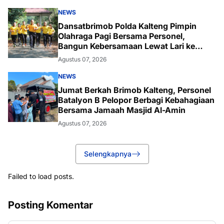
NEWS
Dansatbrimob Polda Kalteng Pimpin
Olahraga Pagi Bersama Personel,
Bangun Kebersamaan Lewat Lari ke
Bukit Baranahu
Agustus 07, 2026
NEWS
Jumat Berkah Brimob Kalteng, Personel
Batalyon B Pelopor Berbagi Kebahagiaan
Bersama Jamaah Masjid Al-Amin
Agustus 07, 2026
Selengkapnya
Failed to load posts.
Posting Komentar