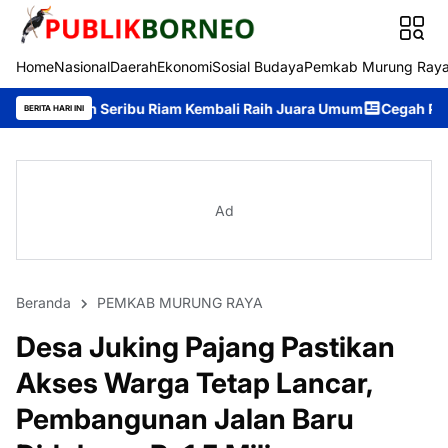
Home
Nasional
Daerah
Ekonomi
Sosial Budaya
Pemkab Murung Ray
 Seribu Riam Kembali Raih Juara Umum
Cegah Premanisme, Tim Pa
BERITA HARI INI
Ad
Beranda
PEMKAB MURUNG RAYA
Desa Juking Pajang Pastikan
Akses Warga Tetap Lancar,
Pembangunan Jalan Baru