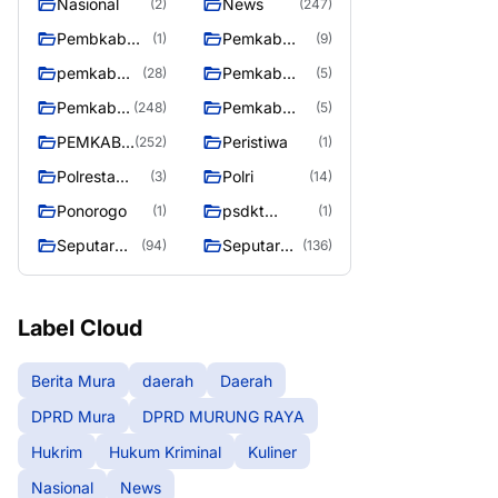
Nasional
News
(2)
(247)
Pembkab
Pemkab
(1)
(9)
Murung raya
Barito Utara
pemkab
Pemkab
(28)
(5)
Murung
murung raya
Pemkab
Pemkab
(248)
(5)
Raya
Murung
Murung
PEMKAB
Peristiwa
(252)
(1)
raya
Raya
MURUNG
Polresta
Polri
(3)
(14)
RAYA
Palangka
Ponorogo
psdkt
(1)
(1)
Raya
murung raya
Seputar
Seputar
(94)
(136)
Berita
Mura
Murung
Seasen 2
Raya
Label Cloud
Berita Mura
daerah
Daerah
DPRD Mura
DPRD MURUNG RAYA
Hukrim
Hukum Kriminal
Kuliner
Nasional
News