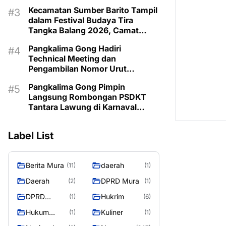
Kecamatan Sumber Barito Tampil
dalam Festival Budaya Tira
Tangka Balang 2026, Camat
Pimpin Langsung Kontingen
Pangkalima Gong Hadiri
Technical Meeting dan
Pengambilan Nomor Urut
Karnaval Budaya Tira Tangka
Pangkalima Gong Pimpin
Balang 2026
Langsung Rombongan PSDKT
Tantara Lawung di Karnaval
Budaya HUT ke-24 Murung Raya
Label List
Berita Mura
daerah
(11)
(1)
Daerah
DPRD Mura
(2)
(1)
DPRD
Hukrim
(1)
(6)
MURUNG
Hukum
Kuliner
(1)
(1)
RAYA
Kriminal