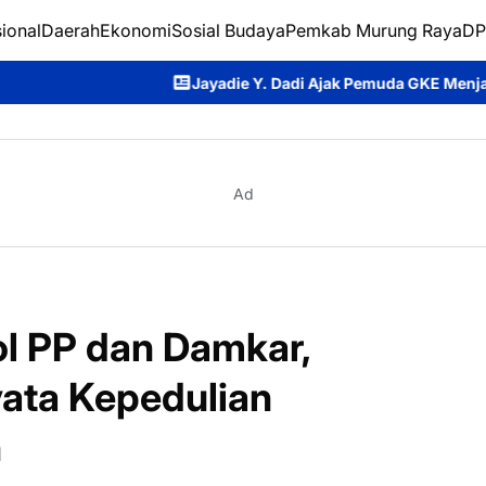
ional
Daerah
Ekonomi
Sosial Budaya
Pemkab Murung Raya
DP
Jayadie Y. Dadi Ajak Pemuda GKE Menjadi Generasi Telada
Ad
l PP dan Damkar,
yata Kepedulian
h