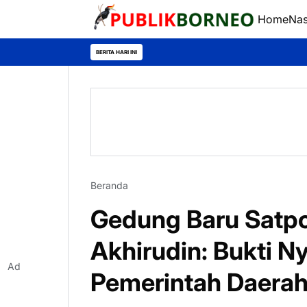
Home
Nas
BERITA HARI INI
Beranda
Gedung Baru Satpo
Akhirudin: Bukti N
Ad
Pemerintah Daera