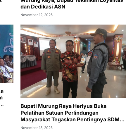
dan Dedikasi ASN
November 12, 2025
za
m
Bupati Murung Raya Heriyus Buka
Pelatihan Satuan Perlindungan
Masyarakat Tegaskan Pentingnya SDM
Tangguh dan Profesional Hadapi
November 13, 2025