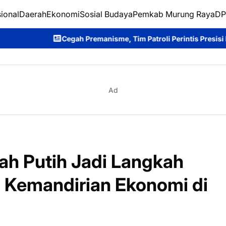
ional
Daerah
Ekonomi
Sosial Budaya
Pemkab Murung Raya
DP
 Premanisme, Tim Patroli Perintis Presisi Ditsamapta Polda Kalte
Ad
ah Putih Jadi Langkah
Kemandirian Ekonomi di