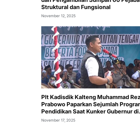
Struktural dan Fungsional
November 12, 2025
Plt Kadisdik Kalteng Muhammad Re
Prabowo Paparkan Sejumlah Progra
Pendidikan Saat Kunker Gubernur di
SMAN 1 Puruk Cahu
November 17, 2025