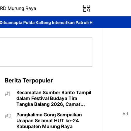
RD Murung Raya
ng Intensifkan Patroli Harkamtibmas
Stand DKOP tampilkan Pote
Berita Terpopuler
Kecamatan Sumber Barito Tampil
dalam Festival Budaya Tira
Tangka Balang 2026, Camat
Pimpin Langsung Kontingen
Ad
Pangkalima Gong Sampaikan
Ucapan Selamat HUT ke-24
Kabupaten Murung Raya