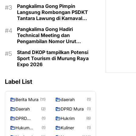
Pangkalima Gong Pimpin
Langsung Rombongan PSDKT
Tantara Lawung di Karnaval
Budaya HUT ke-24 Murung Raya
Pangkalima Gong Hadiri
Technical Meeting dan
Pengambilan Nomor Urut
Karnaval Budaya Tira Tangka
Stand DKOP tampilkan Potensi
Balang 2026
Sport Tourism di Murung Raya
Expo 2026
Label List
Berita Mura
daerah
(11)
(1)
Daerah
DPRD Mura
(2)
(1)
DPRD
Hukrim
(1)
(6)
MURUNG
Hukum
Kuliner
(1)
(1)
RAYA
Kriminal