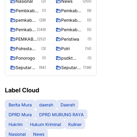
Nasional
News
(2)
(255)
Pembkab
Pemkab
(1)
(9)
Murung raya
Barito Utara
pemkab
Pemkab
(28)
(5)
Murung
murung raya
Pemkab
Pemkab
(249)
(5)
Raya
Murung
Murung
PEMKAB
Peristiwa
(252)
(1)
raya
Raya
MURUNG
Polresta
Polri
(3)
(14)
RAYA
Palangka
Ponorogo
psdkt
(1)
(1)
Raya
murung raya
Seputar
Seputar
(94)
(136)
Berita
Mura
Murung
Seasen 2
Raya
Label Cloud
Berita Mura
daerah
Daerah
DPRD Mura
DPRD MURUNG RAYA
Hukrim
Hukum Kriminal
Kuliner
Nasional
News