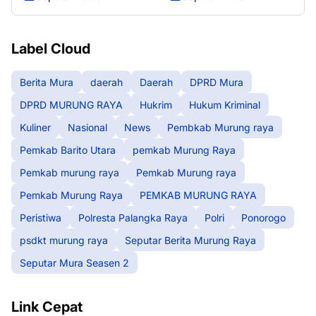
Murung Raya
Seasen 2
Label Cloud
Berita Mura
daerah
Daerah
DPRD Mura
DPRD MURUNG RAYA
Hukrim
Hukum Kriminal
Kuliner
Nasional
News
Pembkab Murung raya
Pemkab Barito Utara
pemkab Murung Raya
Pemkab murung raya
Pemkab Murung raya
Pemkab Murung Raya
PEMKAB MURUNG RAYA
Peristiwa
Polresta Palangka Raya
Polri
Ponorogo
psdkt murung raya
Seputar Berita Murung Raya
Seputar Mura Seasen 2
Link Cepat