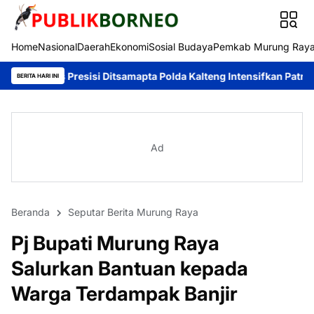
Home
Nasional
Daerah
Ekonomi
Sosial Budaya
Pemkab Murung Ray
esisi Ditsamapta Polda Kalteng Intensifkan Patroli Harkamtibmas
BERITA HARI INI
Ad
Beranda
Seputar Berita Murung Raya
Pj Bupati Murung Raya
Salurkan Bantuan kepada
Warga Terdampak Banjir