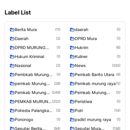
Label List
Berita Mura
daerah
(11)
(1)
Daerah
DPRD Mura
(2)
(1)
DPRD MURUNG
Hukrim
(1)
(6)
RAYA
Hukum Kriminal
Kuliner
(1)
(1)
Nasional
News
(2)
(255)
Pembkab Murung
Pemkab Barito Utara
(1)
(9)
raya
pemkab Murung
Pemkab murung raya
(28)
(5)
Raya
Pemkab Murung
Pemkab Murung
(249)
(5)
raya
Raya
PEMKAB MURUNG
Peristiwa
(252)
(1)
RAYA
Polresta Palangka
Polri
(3)
(14)
Raya
Ponorogo
psdkt murung raya
(1)
(1)
Seputar Berita
Seputar Mura
(94)
(136)