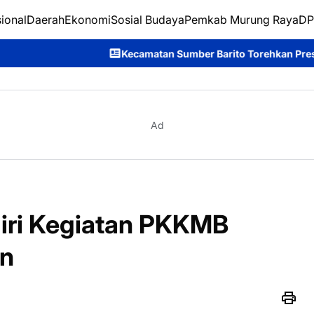
ional
Daerah
Ekonomi
Sosial Budaya
Pemkab Murung Raya
DP
Kecamatan Sumber Barito Torehkan Prestasi di Festival Budaya 
Ad
diri Kegiatan PKKMB
an