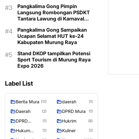
Pangkalima Gong Pimpin
Langsung Rombongan PSDKT
Tantara Lawung di Karnaval
Budaya HUT ke-24 Murung Raya
Pangkalima Gong Sampaikan
Ucapan Selamat HUT ke-24
Kabupaten Murung Raya
Stand DKOP tampilkan Potensi
Sport Tourism di Murung Raya
Expo 2026
Label List
Berita Mura
daerah
(11)
(1)
Daerah
DPRD Mura
(2)
(1)
DPRD
Hukrim
(1)
(6)
MURUNG
Hukum
Kuliner
(1)
(1)
RAYA
Kriminal