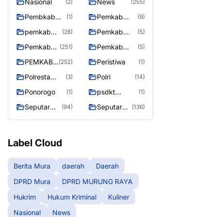
Nasional
News
(2)
(255)
Pembkab
Pemkab
(1)
(9)
Murung raya
Barito Utara
pemkab
Pemkab
(28)
(5)
Murung
murung raya
Pemkab
Pemkab
(251)
(5)
Raya
Murung
Murung
PEMKAB
Peristiwa
(252)
(1)
raya
Raya
MURUNG
Polresta
Polri
(3)
(14)
RAYA
Palangka
Ponorogo
psdkt
(1)
(1)
Raya
murung raya
Seputar
Seputar
(94)
(136)
Berita
Mura
Murung
Seasen 2
Raya
Label Cloud
Berita Mura
daerah
Daerah
DPRD Mura
DPRD MURUNG RAYA
Hukrim
Hukum Kriminal
Kuliner
Nasional
News