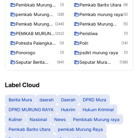
Pembkab Murung
Pemkab Barito Utara
(1)
(9)
raya
pemkab Murung
Pemkab murung raya
(28)
(5)
Raya
Pemkab Murung
Pemkab Murung
(246)
(5)
raya
Raya
PEMKAB MURUNG
Peristiwa
(252)
(1)
RAYA
Polresta Palangka
Polri
(3)
(14)
Raya
Ponorogo
psdkt murung raya
(1)
(1)
Seputar Berita
Seputar Mura
(94)
(136)
Murung Raya
Seasen 2
Label Cloud
Berita Mura
daerah
Daerah
DPRD Mura
DPRD MURUNG RAYA
Hukrim
Hukum Kriminal
Kuliner
Nasional
News
Pembkab Murung raya
Pemkab Barito Utara
pemkab Murung Raya