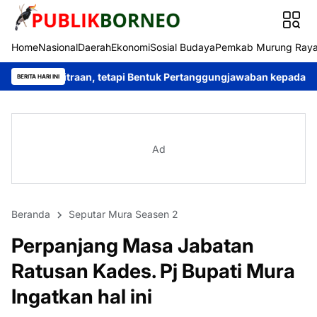
Home
Nasional
Daerah
Ekonomi
Sosial Budaya
Pemkab Murung Ray
 tetapi Bentuk Pertanggungjawaban kepada Masyarakat
Murung 
BERITA HARI INI
Ad
Beranda
Seputar Mura Seasen 2
Perpanjang Masa Jabatan
Ratusan Kades. Pj Bupati Mura
Ingatkan hal ini